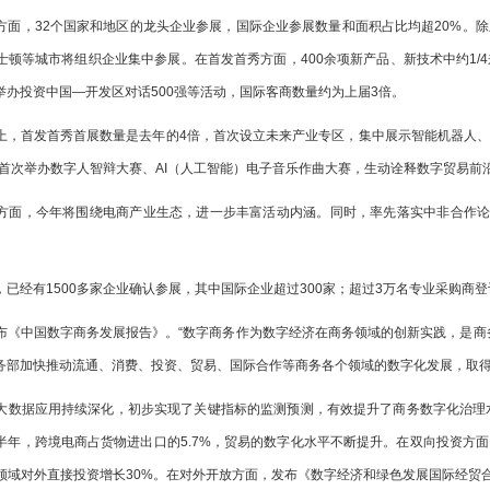
方面，32个国家和地区的龙头企业参展，国际企业参展数量和面积占比均超20%。
士顿等城市将组织企业集中参展。在首发首秀方面，400余项新产品、新技术中约1/
举办投资中国—开发区对话500强等活动，国际客商数量约为上届3倍。
上，首发首秀首展数量是去年的4倍，首次设立未来产业专区，集中展示智能机器人
，首次举办数字人智辩大赛、AI（人工智能）电子音乐作曲大赛，生动诠释数字贸易前
方面，今年将围绕电商产业生态，进一步丰富活动内涵。同时，率先落实中非合作论
已经有1500多家企业确认参展，其中国际企业超过300家；超过3万名专业采购商登
布《中国数字商务发展报告》。“数字商务作为数字经济在商务领域的创新实践，是商
务部加快推动流通、消费、投资、贸易、国际合作等商务各个领域的数字化发展，取
大数据应用持续深化，初步实现了关键指标的监测预测，有效提升了商务数字化治理
半年，跨境电商占货物进出口的5.7%，贸易的数字化水平不断提升。在双向投资方
领域对外直接投资增长30%。在对外开放方面，发布《数字经济和绿色发展国际经贸合