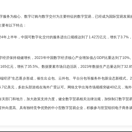
数字服务为核心、数字订购与数字交付为主要特征的数字贸易，已经成为国际贸易发展的
主要有以下特点：
24年上半年，中国可数字化交付的服务进出口规模达到了1.42万亿元，增长了3.7%，
经济保持稳健增长，2023年中国数字经济核心产业增加值占GDP比重达到了10%。中
65亿元，增长了35.5%。数据要素市场日趋活跃，2023年数据生产总量达到了32.8
端经济”生态逐步形成，催生出众包、云外包、平台分包等服务外包新业态新模式。202
6.7亿美元，多款头部游戏在海外广受认可。网络文学出海市场规模突破40亿元，海外
有关部门和地方，加大政策支持力度，健全数字贸易相关法律法规，加快制订数字贸
育外向度高、具有独特竞争优势的中小型数字贸易企业，积极参与世贸组织电子商务