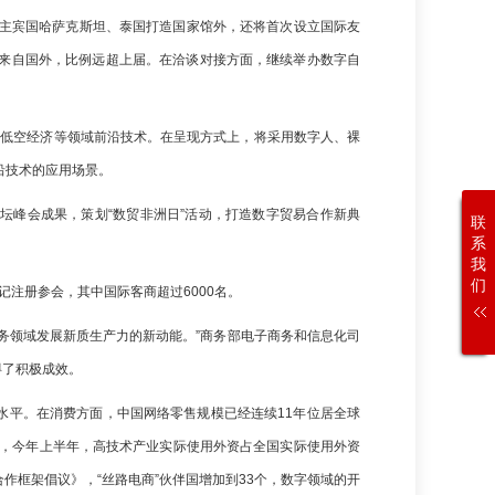
除主宾国哈萨克斯坦、泰国打造国家馆外，还将首次设立国际友
4来自国外，比例远超上届。在洽谈对接方面，继续举办数字自
、低空经济等领域前沿技术。在呈现方式上，将采用数字人、裸
沿技术的应用场景。
坛峰会成果，策划“数贸非洲日”活动，打造数字贸易合作新典
联
系
我
们
记注册参会，其中国际客商超过6000名。
务领域发展新质生产力的新动能。”商务部电子商务和信息化司
得了积极成效。
水平。在消费方面，中国网络零售规模已经连续11年位居全球
面，今年上半年，高技术产业实际使用外资占全国实际使用外资
作框架倡议》，“丝路电商”伙伴国增加到33个，数字领域的开