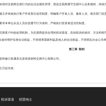
当加强对交易商交易行为的合法合规性管理，督促交易商遵守交易中心业务规则，持续
当建立并有效执行客户开发责任追究制度，明确客户开发人员、服务人员、相关部门负
当要求本单位从业人员自觉遵守行为准则，严格执行投资者适当性制度。
当完善客户纠纷处理机制，为交易商提供合理的投诉渠道，告知投诉的途径、方法和程
当途径维护自身合法权益，不得侵害国家利益及他人的合法权益，不得扰乱社会公共
第三章 附则
释权和修订权属东北亚镁质材料交易中心有限公司。
布之日起生效。
投诉渠道
招贤纳士