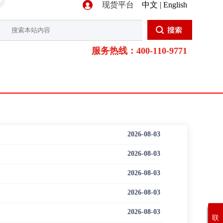
现货平台
中文 | English
服务热线：400-110-9771
2026-08-03
2026-08-03
2026-08-03
2026-08-03
2026-08-03
联