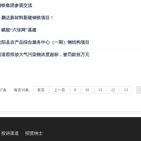
钢铁集团参观交流
亩！鹏达新材料新建钢铁项目！
赋能“六张网”基建
松阳县农产品综合服务中心（一期）钢结构项目
隧道窑排放大气污染物浓度超标，被罚款拾万元
57条
每页10条
首页
上一页
9
10
11
12
13
投诉渠道
招贤纳士