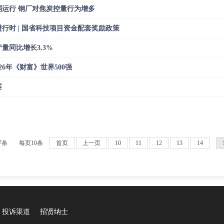
运行 钢厂对焦炭控量行为增多
行时 | 国省科技项目资金配套奖励政策
量同比增长3.3%
26年《财富》世界500强
案
7条
每页10条
首页
上一页
10
11
12
13
14
投诉渠道
招贤纳士