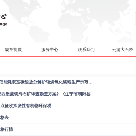
规章制度
服务中心
联系我们
云游大石桥
东和新材募投项目“新型低能耗双室碳酸盐分解炉轻烧氧化镁粉生产示范项目”顺利完成结项
关于《辽宁省海城市水泉西堡菱镁滑石矿详查勘查方案》《辽宁省朝阳县大庙镇青山村铁矿普查勘查方案》2个勘查方案评审结果的公示
业试点征收挥发性有机物环保税
价格表
价格行情